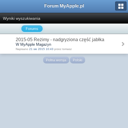
Forum MyApple.pl
Wyniki wyszukiwania
Forums
2015-05 Reżimy - nadgryziona część jabłka
W MyApple Magazyn
Napisano
21 sie 2015 10:43
przez tomasz
Pełna wersja
Polski