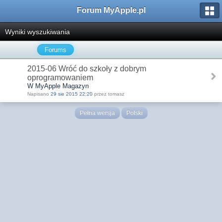
Forum MyApple.pl
Wyniki wyszukiwania
Forums
2015-06 Wróć do szkoły z dobrym
oprogramowaniem
W MyApple Magazyn
Napisano
29 sie 2015 22:20
przez tomasz
Pełna wersja
Polski