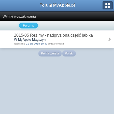
Forum MyApple.pl
Wyniki wyszukiwania
Forums
2015-05 Reżimy - nadgryziona część jabłka
W MyApple Magazyn
Napisano
21 sie 2015 10:43
przez tomasz
Pełna wersja
Polski