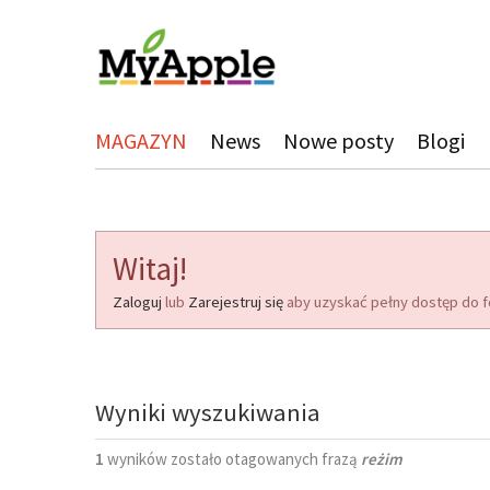
MAGAZYN
News
Nowe posty
Blogi
Witaj!
Zaloguj
lub
Zarejestruj się
aby uzyskać pełny dostęp do f
Wyniki wyszukiwania
1
wyników zostało otagowanych frazą
reżim