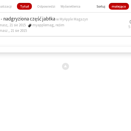
ualizacji
Tytuł
Odpowiedzi
Wyświetlenia
Sortuj
malejąco
- nadgryziona część jabłka
w
MyApple Magazyn
masz, 21 sie 2015
myapplemag
,
reżim
5
omasz ,
21 sie 2015