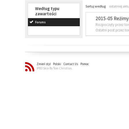
Sortuj według
ostatniej akt
Według typu
zawartości
2015-05 Reżimy 
Forums
Rozpoczęty przez to
Ostatni post przez t
Zmień styl
Polski
Contact Us
Pomoc
IPB3 Skin By Tom Christian.