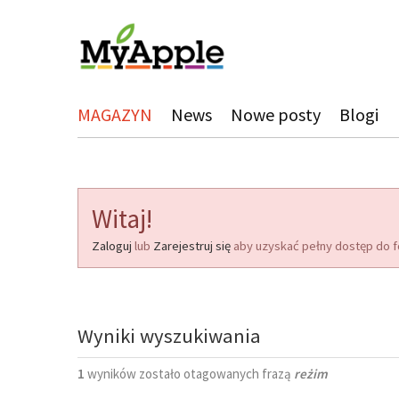
MAGAZYN
News
Nowe posty
Blogi
Witaj!
Zaloguj
lub
Zarejestruj się
aby uzyskać pełny dostęp do f
Wyniki wyszukiwania
1
wyników zostało otagowanych frazą
reżim