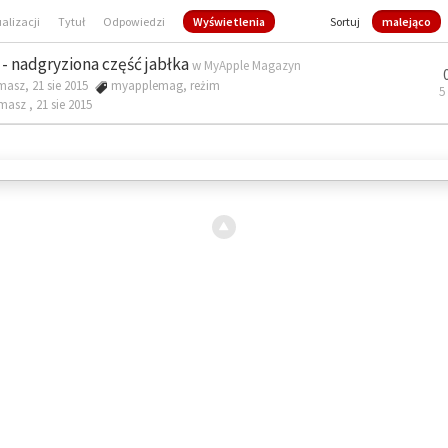
ualizacji
Tytuł
Odpowiedzi
Wyświetlenia
Sortuj
malejąco
- nadgryziona część jabłka
w
MyApple Magazyn
masz, 21 sie 2015
myapplemag
,
reżim
5
omasz ,
21 sie 2015