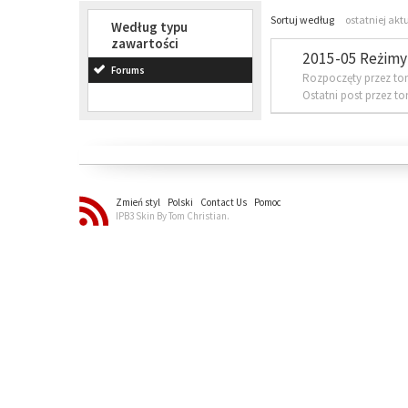
Sortuj według
ostatniej akt
Według typu
zawartości
2015-05 Reżimy 
Forums
Rozpoczęty przez to
Ostatni post przez t
Zmień styl
Polski
Contact Us
Pomoc
IPB3 Skin By Tom Christian.