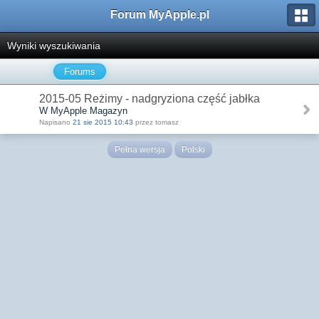
Forum MyApple.pl
Wyniki wyszukiwania
Forums
2015-05 Reżimy - nadgryziona część jabłka
W MyApple Magazyn
Napisano
21 sie 2015 10:43
przez tomasz
Pełna wersja
Polski