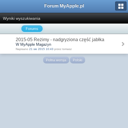
Forum MyApple.pl
Wyniki wyszukiwania
Forums
2015-05 Reżimy - nadgryziona część jabłka
W MyApple Magazyn
Napisano
21 sie 2015 10:43
przez tomasz
Pełna wersja
Polski