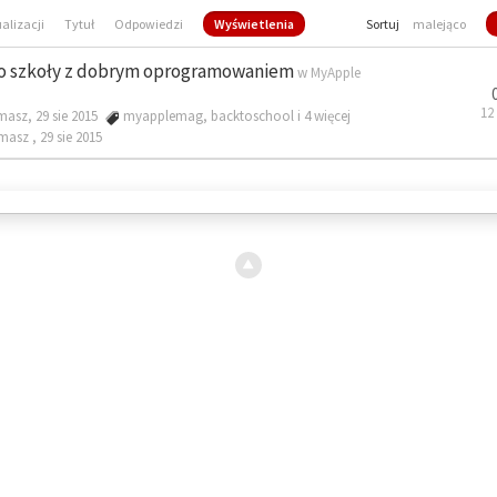
ualizacji
Tytuł
Odpowiedzi
Wyświetlenia
Sortuj
malejąco
o szkoły z dobrym oprogramowaniem
w
MyApple
12
masz, 29 sie 2015
myapplemag
,
backtoschool
i 4 więcej
omasz ,
29 sie 2015