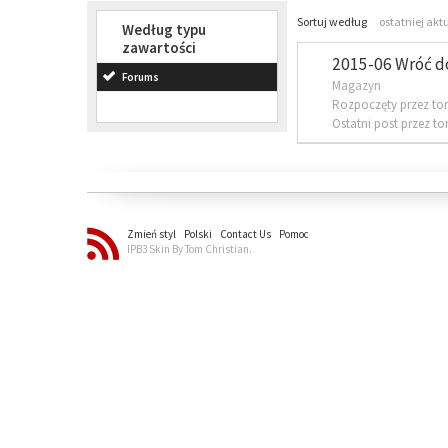
Sortuj według
ostatniej akt
Według typu
zawartości
2015-06 Wróć d
Forums
Magazyn
Rozpoczęty przez to
Ostatni post przez t
Zmień styl
Polski
Contact Us
Pomoc
IPB3 Skin By Tom Christian.