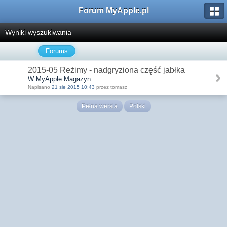
Forum MyApple.pl
Wyniki wyszukiwania
Forums
2015-05 Reżimy - nadgryziona część jabłka
W MyApple Magazyn
Napisano
21 sie 2015 10:43
przez tomasz
Pełna wersja
Polski