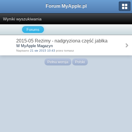
Forum MyApple.pl
Wyniki wyszukiwania
Forums
2015-05 Reżimy - nadgryziona część jabłka
W MyApple Magazyn
Napisano
21 sie 2015 10:43
przez tomasz
Pełna wersja
Polski