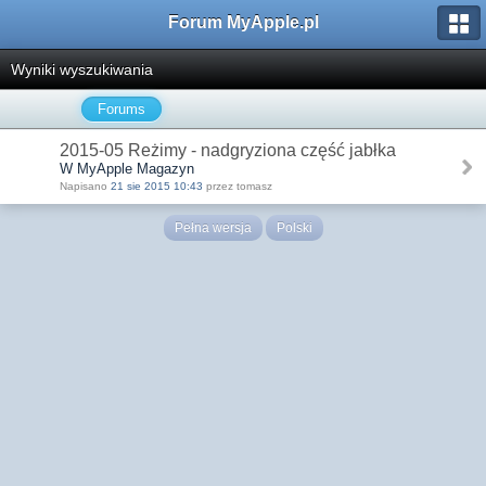
Forum MyApple.pl
Wyniki wyszukiwania
Forums
2015-05 Reżimy - nadgryziona część jabłka
W MyApple Magazyn
Napisano
21 sie 2015 10:43
przez tomasz
Pełna wersja
Polski