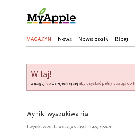
MAGAZYN
News
Nowe posty
Blogi
Witaj!
Zaloguj
lub
Zarejestruj się
aby uzyskać pełny dostęp do f
Wyniki wyszukiwania
1
wyników zostało otagowanych frazą
reżim