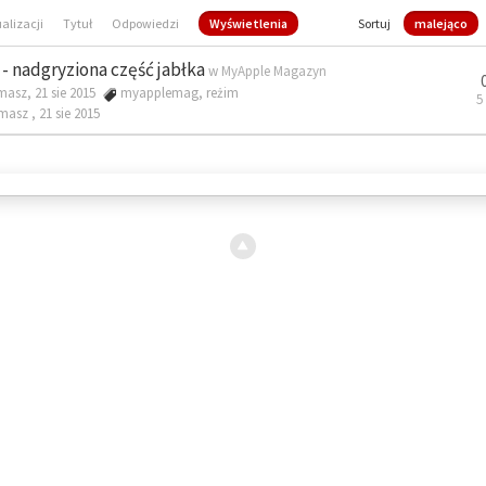
ualizacji
Tytuł
Odpowiedzi
Wyświetlenia
Sortuj
malejąco
- nadgryziona część jabłka
w
MyApple Magazyn
masz, 21 sie 2015
myapplemag
,
reżim
5
omasz ,
21 sie 2015