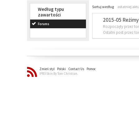
Sortuj według
ostatniej akt
Według typu
zawartości
2015-05 Reżimy 
Forums
Rozpoczęty przez to
Ostatni post przez t
Zmień styl
Polski
Contact Us
Pomoc
IPB3 Skin By Tom Christian.