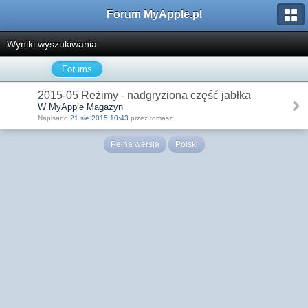
Forum MyApple.pl
Wyniki wyszukiwania
Forums
2015-05 Reżimy - nadgryziona część jabłka
W MyApple Magazyn
Napisano
21 sie 2015 10:43
przez tomasz
Pełna wersja
Polski