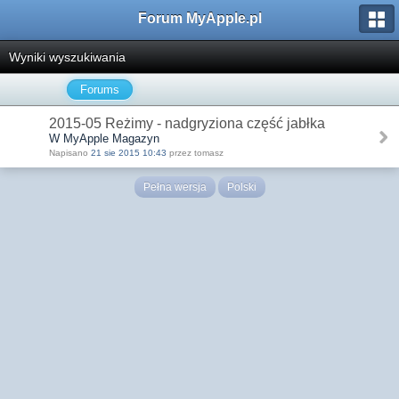
Forum MyApple.pl
Wyniki wyszukiwania
Forums
2015-05 Reżimy - nadgryziona część jabłka
W MyApple Magazyn
Napisano
21 sie 2015 10:43
przez tomasz
Pełna wersja
Polski