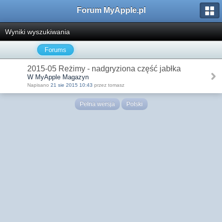
Forum MyApple.pl
Wyniki wyszukiwania
Forums
2015-05 Reżimy - nadgryziona część jabłka
W MyApple Magazyn
Napisano
21 sie 2015 10:43
przez tomasz
Pełna wersja
Polski