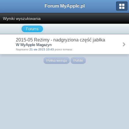
Forum MyApple.pl
Wyniki wyszukiwania
Forums
2015-05 Reżimy - nadgryziona część jabłka
W MyApple Magazyn
Napisano
21 sie 2015 10:43
przez tomasz
Pełna wersja
Polski