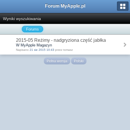
Forum MyApple.pl
Wyniki wyszukiwania
Forums
2015-05 Reżimy - nadgryziona część jabłka
W MyApple Magazyn
Napisano
21 sie 2015 10:43
przez tomasz
Pełna wersja
Polski