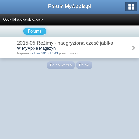
Forum MyApple.pl
Wyniki wyszukiwania
Forums
2015-05 Reżimy - nadgryziona część jabłka
W MyApple Magazyn
Napisano
21 sie 2015 10:43
przez tomasz
Pełna wersja
Polski