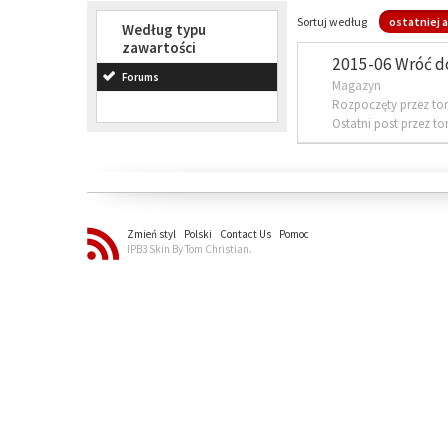
Sortuj według
ostatniej a
Według typu
zawartości
2015-06 Wróć d
Forums
Magazyn
Rozpoczęty przez to
Ostatni post przez t
Zmień styl
Polski
Contact Us
Pomoc
IPB3 Skin By Tom Christian.