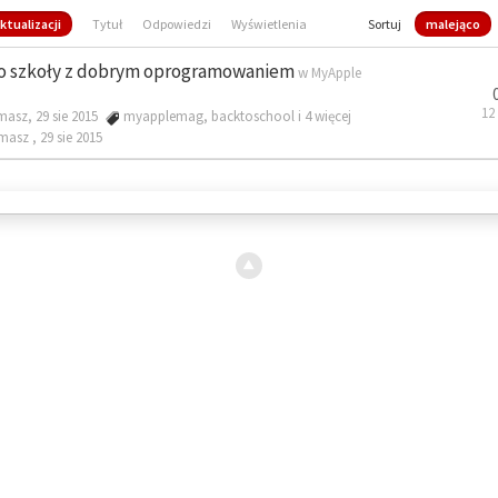
ktualizacji
Tytuł
Odpowiedzi
Wyświetlenia
Sortuj
malejąco
o szkoły z dobrym oprogramowaniem
w
MyApple
12
masz, 29 sie 2015
myapplemag
,
backtoschool
i 4 więcej
omasz ,
29 sie 2015