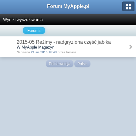
Forum MyApple.pl
Wyniki wyszukiwania
Forums
2015-05 Reżimy - nadgryziona część jabłka
W MyApple Magazyn
Napisano
21 sie 2015 10:43
przez tomasz
Pełna wersja
Polski