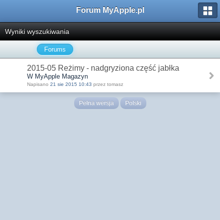
Forum MyApple.pl
Wyniki wyszukiwania
Forums
2015-05 Reżimy - nadgryziona część jabłka
W MyApple Magazyn
Napisano
21 sie 2015 10:43
przez tomasz
Pełna wersja
Polski