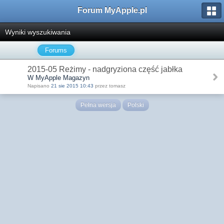
Forum MyApple.pl
Wyniki wyszukiwania
Forums
2015-05 Reżimy - nadgryziona część jabłka
W MyApple Magazyn
Napisano
21 sie 2015 10:43
przez tomasz
Pełna wersja
Polski