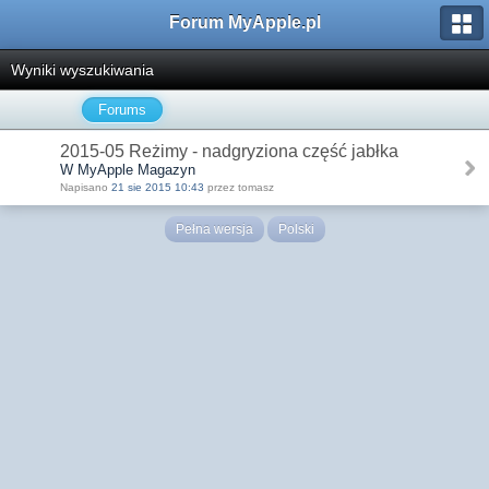
Forum MyApple.pl
Wyniki wyszukiwania
Forums
2015-05 Reżimy - nadgryziona część jabłka
W MyApple Magazyn
Napisano
21 sie 2015 10:43
przez tomasz
Pełna wersja
Polski