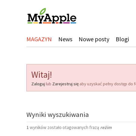
MAGAZYN
News
Nowe posty
Blogi
Witaj!
Zaloguj
lub
Zarejestruj się
aby uzyskać pełny dostęp do f
Wyniki wyszukiwania
1
wyników zostało otagowanych frazą
reżim