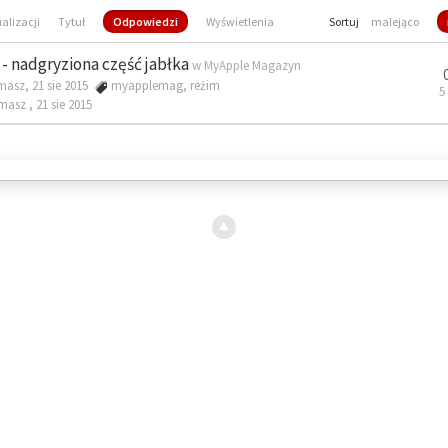
ualizacji
Tytuł
Odpowiedzi
Wyświetlenia
Sortuj
malejąco
- nadgryziona część jabłka
w
MyApple Magazyn
masz, 21 sie 2015
myapplemag
,
reżim
5
omasz ,
21 sie 2015