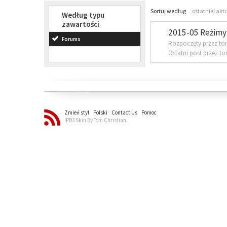
Sortuj według
ostatniej akt
Według typu
zawartości
2015-05 Reżimy 
Forums
Rozpoczęty przez to
Ostatni post przez t
Zmień styl
Polski
Contact Us
Pomoc
IPB3 Skin By Tom Christian.