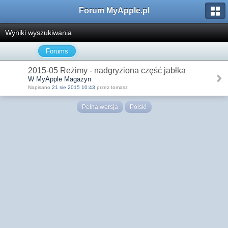
Forum MyApple.pl
Wyniki wyszukiwania
Forums
2015-05 Reżimy - nadgryziona część jabłka
W MyApple Magazyn
Napisano
21 sie 2015 10:43
przez tomasz
Pełna wersja
Polski