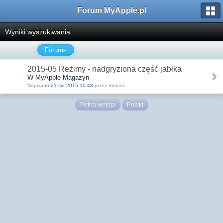
Forum MyApple.pl
Wyniki wyszukiwania
Forums
2015-05 Reżimy - nadgryziona część jabłka
W MyApple Magazyn
Napisano
21 sie 2015 10:43
przez tomasz
Pełna wersja
Polski