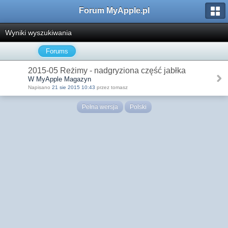
Forum MyApple.pl
Wyniki wyszukiwania
Forums
2015-05 Reżimy - nadgryziona część jabłka
W MyApple Magazyn
Napisano
21 sie 2015 10:43
przez tomasz
Pełna wersja
Polski