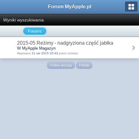
Forum MyApple.pl
Wyniki wyszukiwania
Forums
2015-05 Reżimy - nadgryziona część jabłka
W MyApple Magazyn
Napisano
21 sie 2015 10:43
przez tomasz
Pełna wersja
Polski