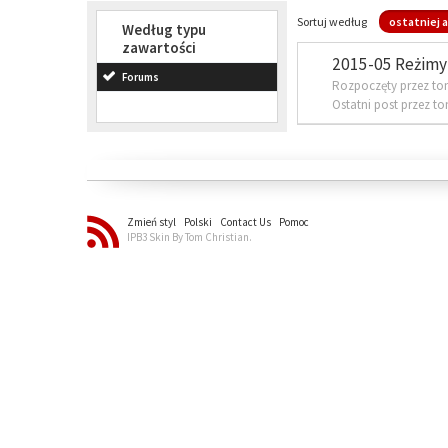
Sortuj według
ostatniej a
Według typu
zawartości
2015-05 Reżimy 
Forums
Rozpoczęty przez to
Ostatni post przez t
Zmień styl
Polski
Contact Us
Pomoc
IPB3 Skin By Tom Christian.