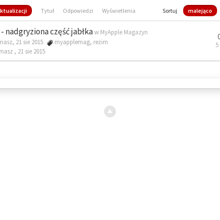
ktualizacji
Tytuł
Odpowiedzi
Wyświetlenia
Sortuj
malejąco
- nadgryziona część jabłka
w
MyApple Magazyn
masz, 21 sie 2015
myapplemag
,
reżim
5
omasz ,
21 sie 2015