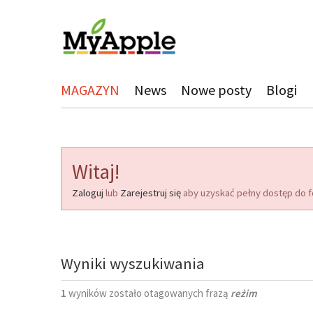
MAGAZYN
News
Nowe posty
Blogi
Witaj!
Zaloguj
lub
Zarejestruj się
aby uzyskać pełny dostęp do f
Wyniki wyszukiwania
1
wyników zostało otagowanych frazą
reżim