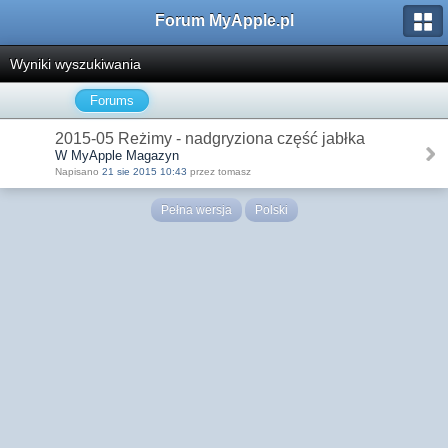
Forum MyApple.pl
Wyniki wyszukiwania
Forums
2015-05 Reżimy - nadgryziona część jabłka
W MyApple Magazyn
Napisano
21 sie 2015 10:43
przez tomasz
Pełna wersja
Polski