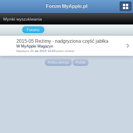
Forum MyApple.pl
Wyniki wyszukiwania
Forums
2015-05 Reżimy - nadgryziona część jabłka
W MyApple Magazyn
Napisano
21 sie 2015 10:43
przez tomasz
Pełna wersja
Polski