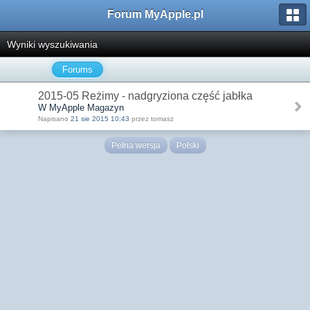
Forum MyApple.pl
Wyniki wyszukiwania
Forums
2015-05 Reżimy - nadgryziona część jabłka
W MyApple Magazyn
Napisano
21 sie 2015 10:43
przez tomasz
Pełna wersja
Polski