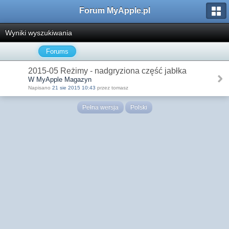
Forum MyApple.pl
Wyniki wyszukiwania
Forums
2015-05 Reżimy - nadgryziona część jabłka
W MyApple Magazyn
Napisano
21 sie 2015 10:43
przez tomasz
Pełna wersja
Polski