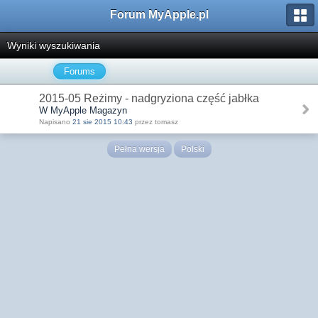
Forum MyApple.pl
Wyniki wyszukiwania
Forums
2015-05 Reżimy - nadgryziona część jabłka
W MyApple Magazyn
Napisano
21 sie 2015 10:43
przez tomasz
Pełna wersja
Polski