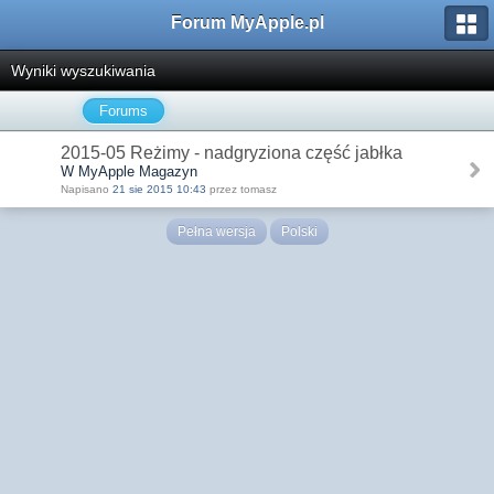
Forum MyApple.pl
Wyniki wyszukiwania
Forums
2015-05 Reżimy - nadgryziona część jabłka
W MyApple Magazyn
Napisano
21 sie 2015 10:43
przez tomasz
Pełna wersja
Polski