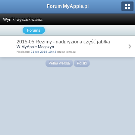
Forum MyApple.pl
Wyniki wyszukiwania
Forums
2015-05 Reżimy - nadgryziona część jabłka
W MyApple Magazyn
Napisano
21 sie 2015 10:43
przez tomasz
Pełna wersja
Polski