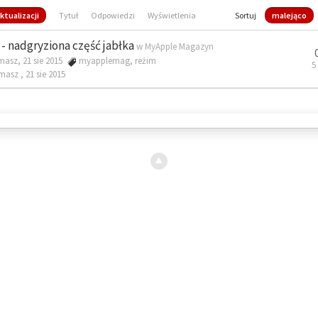
ktualizacji
Tytuł
Odpowiedzi
Wyświetlenia
Sortuj
malejąco
- nadgryziona część jabłka
w
MyApple Magazyn
masz, 21 sie 2015
myapplemag
,
reżim
5
omasz ,
21 sie 2015