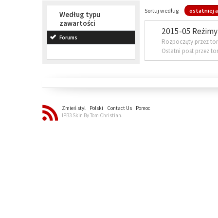
Sortuj według
ostatniej a
Według typu
zawartości
2015-05 Reżimy 
Forums
Rozpoczęty przez to
Ostatni post przez t
Zmień styl
Polski
Contact Us
Pomoc
IPB3 Skin By Tom Christian.