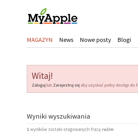
MAGAZYN
News
Nowe posty
Blogi
Witaj!
Zaloguj
lub
Zarejestruj się
aby uzyskać pełny dostęp do f
Wyniki wyszukiwania
1
wyników zostało otagowanych frazą
reżim