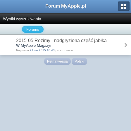
Forum MyApple.pl
Wyniki wyszukiwania
Forums
2015-05 Reżimy - nadgryziona część jabłka
W MyApple Magazyn
Napisano
21 sie 2015 10:43
przez tomasz
Pełna wersja
Polski