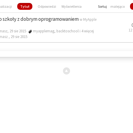
ualizacji
Tytuł
Odpowiedzi
Wyświetlenia
Sortuj
malejąco
o szkoły z dobrym oprogramowaniem
w
MyApple
12
masz, 29 sie 2015
myapplemag
,
backtoschool
i 4 więcej
omasz ,
29 sie 2015