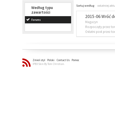
Sortuj według
ostatniej akt
Według typu
zawartości
2015-06 Wróć d
Forums
Magazyn
Rozpoczęty przez to
Ostatni post przez t
Zmień styl
Polski
Contact Us
Pomoc
IPB3 Skin By Tom Christian.