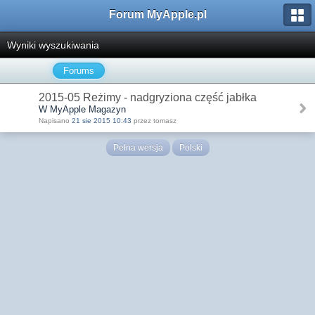
Forum MyApple.pl
Wyniki wyszukiwania
Forums
2015-05 Reżimy - nadgryziona część jabłka
W MyApple Magazyn
Napisano
21 sie 2015 10:43
przez tomasz
Pełna wersja
Polski