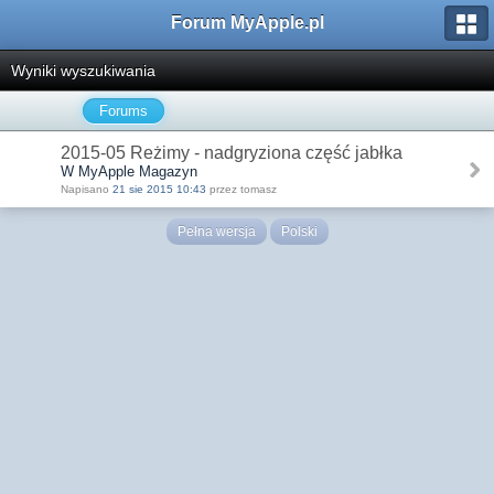
Forum MyApple.pl
Wyniki wyszukiwania
Forums
2015-05 Reżimy - nadgryziona część jabłka
W MyApple Magazyn
Napisano
21 sie 2015 10:43
przez tomasz
Pełna wersja
Polski