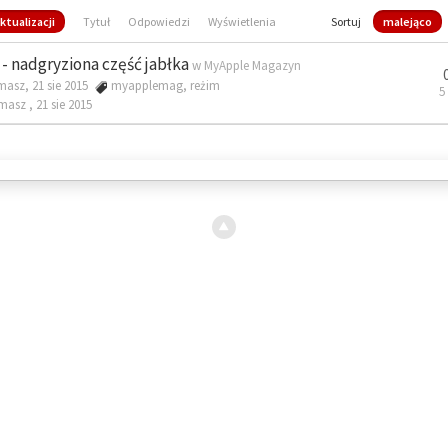
ktualizacji
Tytuł
Odpowiedzi
Wyświetlenia
Sortuj
malejąco
- nadgryziona część jabłka
w
MyApple Magazyn
masz, 21 sie 2015
myapplemag
,
reżim
5
omasz ,
21 sie 2015