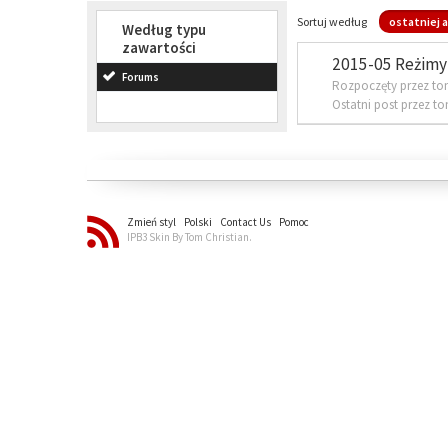
Sortuj według
ostatniej a
Według typu
zawartości
2015-05 Reżimy 
Forums
Rozpoczęty przez to
Ostatni post przez t
Zmień styl
Polski
Contact Us
Pomoc
IPB3 Skin By Tom Christian.