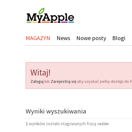
MAGAZYN
News
Nowe posty
Blogi
Witaj!
Zaloguj
lub
Zarejestruj się
aby uzyskać pełny dostęp do f
Wyniki wyszukiwania
1
wyników zostało otagowanych frazą
reżim