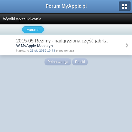
Forum MyApple.pl
Wyniki wyszukiwania
Forums
2015-05 Reżimy - nadgryziona część jabłka
W MyApple Magazyn
Napisano
21 sie 2015 10:43
przez tomasz
Pełna wersja
Polski