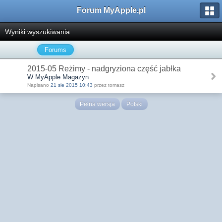
Forum MyApple.pl
Wyniki wyszukiwania
Forums
2015-05 Reżimy - nadgryziona część jabłka
W MyApple Magazyn
Napisano
21 sie 2015 10:43
przez tomasz
Pełna wersja
Polski