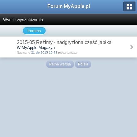
Forum MyApple.pl
Wyniki wyszukiwania
Forums
2015-05 Reżimy - nadgryziona część jabłka
W MyApple Magazyn
Napisano
21 sie 2015 10:43
przez tomasz
Pełna wersja
Polski