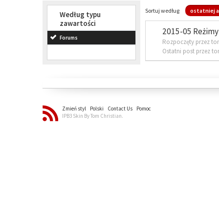
Sortuj według
ostatniej a
Według typu
zawartości
2015-05 Reżimy 
Forums
Rozpoczęty przez to
Ostatni post przez t
Zmień styl
Polski
Contact Us
Pomoc
IPB3 Skin By Tom Christian.