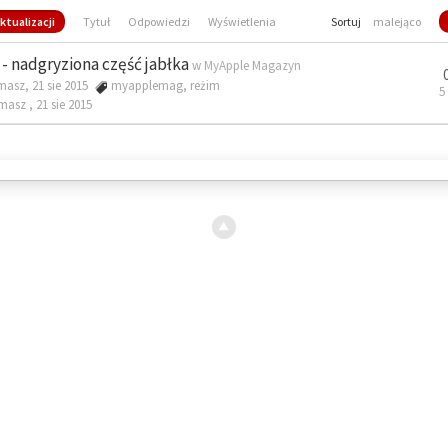
ktualizacji
Tytuł
Odpowiedzi
Wyświetlenia
Sortuj
malejąco
- nadgryziona część jabłka
w
MyApple Magazyn
masz, 21 sie 2015
myapplemag
,
reżim
5
omasz ,
21 sie 2015