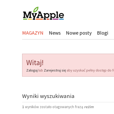
MAGAZYN
News
Nowe posty
Blogi
Witaj!
Zaloguj
lub
Zarejestruj się
aby uzyskać pełny dostęp do f
Wyniki wyszukiwania
1
wyników zostało otagowanych frazą
reżim