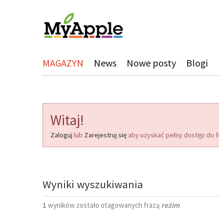
MAGAZYN
News
Nowe posty
Blogi
Witaj!
Zaloguj
lub
Zarejestruj się
aby uzyskać pełny dostęp do f
Wyniki wyszukiwania
1
wyników zostało otagowanych frazą
reżim