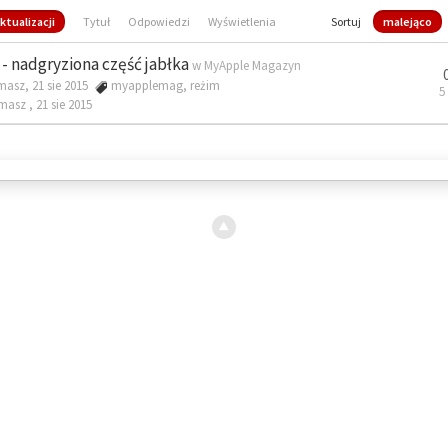
ktualizacji
Tytuł
Odpowiedzi
Wyświetlenia
Sortuj
malejąco
- nadgryziona część jabłka
w
MyApple Magazyn
masz, 21 sie 2015
myapplemag
,
reżim
5
omasz ,
21 sie 2015