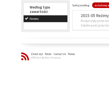
Sortuj według
ostatniej a
Według typu
zawartości
2015-05 Reżimy 
Forums
Rozpoczęty przez to
Ostatni post przez t
Zmień styl
Polski
Contact Us
Pomoc
IPB3 Skin By Tom Christian.