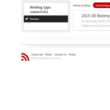
Sortuj według
ostatniej a
Według typu
zawartości
2015-05 Reżimy 
Forums
Rozpoczęty przez to
Ostatni post przez t
Zmień styl
Polski
Contact Us
Pomoc
IPB3 Skin By Tom Christian.