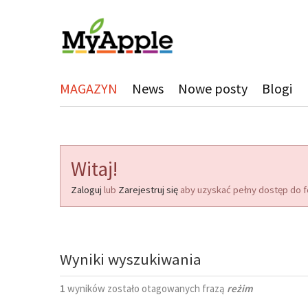
MAGAZYN
News
Nowe posty
Blogi
Witaj!
Zaloguj
lub
Zarejestruj się
aby uzyskać pełny dostęp do f
Wyniki wyszukiwania
1
wyników zostało otagowanych frazą
reżim