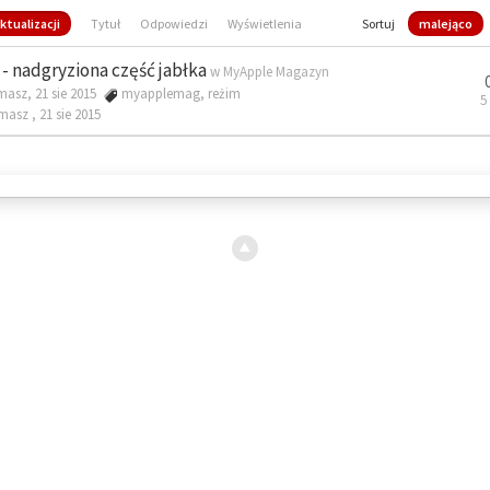
ktualizacji
Tytuł
Odpowiedzi
Wyświetlenia
Sortuj
malejąco
- nadgryziona część jabłka
w
MyApple Magazyn
masz, 21 sie 2015
myapplemag
,
reżim
5
omasz ,
21 sie 2015