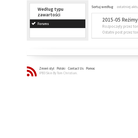
Sortuj według
ostatniej akt
Według typu
zawartości
2015-05 Reżimy 
Forums
Rozpoczęty przez to
Ostatni post przez t
Zmień styl
Polski
Contact Us
Pomoc
IPB3 Skin By Tom Christian.