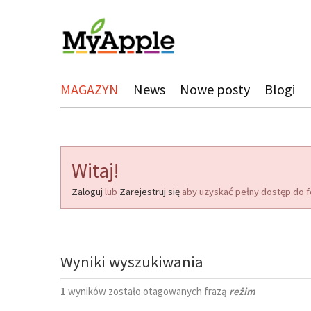
MAGAZYN
News
Nowe posty
Blogi
Witaj!
Zaloguj
lub
Zarejestruj się
aby uzyskać pełny dostęp do f
Wyniki wyszukiwania
1
wyników zostało otagowanych frazą
reżim