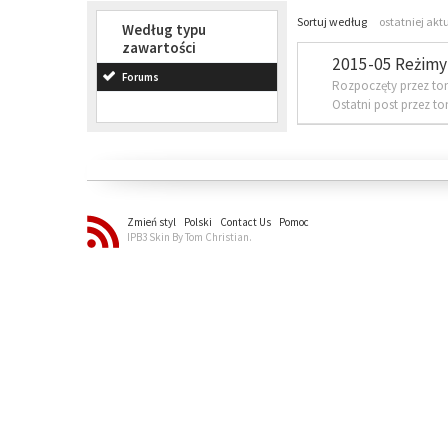
Sortuj według
ostatniej akt
Według typu
zawartości
2015-05 Reżimy 
Forums
Rozpoczęty przez to
Ostatni post przez t
Zmień styl
Polski
Contact Us
Pomoc
IPB3 Skin By Tom Christian.