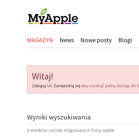
MAGAZYN
News
Nowe posty
Blogi
Witaj!
Zaloguj
lub
Zarejestruj się
aby uzyskać pełny dostęp do f
Wyniki wyszukiwania
1
wyników zostało otagowanych frazą
reżim