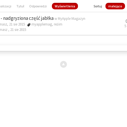
ualizacji
Tytuł
Odpowiedzi
Wyświetlenia
Sortuj
malejąco
- nadgryziona część jabłka
w
MyApple Magazyn
masz, 21 sie 2015
myapplemag
,
reżim
5
omasz ,
21 sie 2015